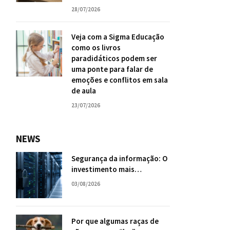
28/07/2026
Veja com a Sigma Educação
como os livros
paradidáticos podem ser
uma ponte para falar de
emoções e conflitos em sala
de aula
23/07/2026
NEWS
Segurança da informação: O
investimento mais
inteligente para o futuro da
03/08/2026
sua empresa
Por que algumas raças de