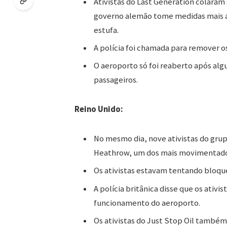
Ativistas do Last Generation colaram 
governo alemão tome medidas mais am
estufa.
A polícia foi chamada para remover os
O aeroporto só foi reaberto após alg
passageiros.
Reino Unido:
No mesmo dia, nove ativistas do grup
Heathrow, um dos mais movimentad
Os ativistas estavam tentando bloque
A polícia britânica disse que os ativ
funcionamento do aeroporto.
Os ativistas do Just Stop Oil també