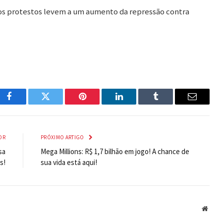
os protestos levem a um aumento da repressão contra
Facebook
Twitter
Pinterest
LinkedIn
Tumblr
Email
OR
PRÓXIMO ARTIGO
sa
Mega Millions: R$ 1,7 bilhão em jogo! A chance de
s!
sua vida está aqui!
Webs