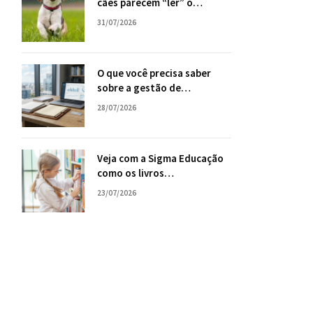
cães parecem “ler” o
comportamento humano
31/07/2026
com tanta facilidade?
O que você precisa saber
sobre a gestão de
consórcios, com Tiago Oliva
28/07/2026
Schietti
Veja com a Sigma Educação
como os livros
paradidáticos podem ser
23/07/2026
uma ponte para falar de
emoções e conflitos em sala
de aula