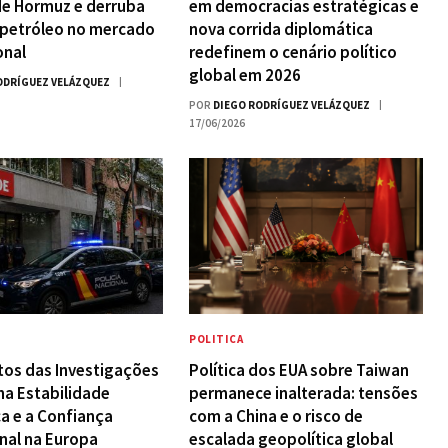
de Hormuz e derruba
em democracias estratégicas e
 petróleo no mercado
nova corrida diplomática
onal
redefinem o cenário político
global em 2026
ODRÍGUEZ VELÁZQUEZ
POR
DIEGO RODRÍGUEZ VELÁZQUEZ
17/06/2026
POLITICA
tos das Investigações
Política dos EUA sobre Taiwan
 na Estabilidade
permanece inalterada: tensões
a e a Confiança
com a China e o risco de
onal na Europa
escalada geopolítica global