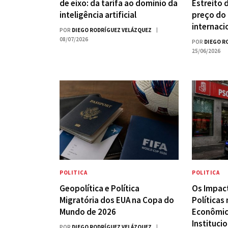
de eixo: da tarifa ao domínio da
Estreito 
inteligência artificial
preço do
internaci
POR
DIEGO RODRÍGUEZ VELÁZQUEZ
08/07/2026
POR
DIEGO R
25/06/2026
POLITICA
POLITICA
Geopolítica e Política
Os Impac
Migratória dos EUA na Copa do
Políticas
Mundo de 2026
Econômic
Instituci
POR
DIEGO RODRÍGUEZ VELÁZQUEZ