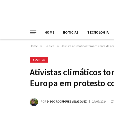
HOME
NOTICIAS
TECNOLOGIA
Home
»
Politica
»
Ativistas climáticos tomam conta de ae
POLITICA
Ativistas climáticos 
Europa em protesto c
POR
DIEGO RODRÍGUEZ VELÁZQUEZ
24/07/2024