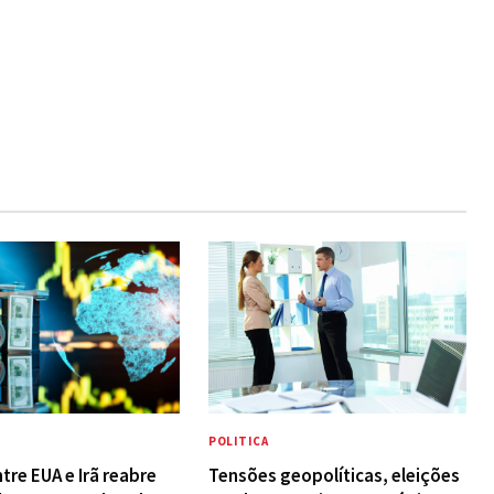
POLITICA
tre EUA e Irã reabre
Tensões geopolíticas, eleições