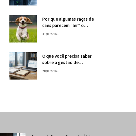
sua empresa
Por que algumas raças de
cães parecem “ler” o
comportamento humano
31/07/2026
com tanta facilidade?
O que você precisa saber
sobre a gestão de
consórcios, com Tiago Oliva
28/07/2026
Schietti