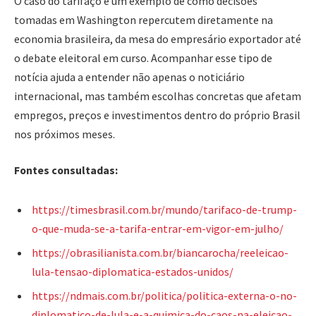
O caso do tarifaço é um exemplo de como decisões
tomadas em Washington repercutem diretamente na
economia brasileira, da mesa do empresário exportador até
o debate eleitoral em curso. Acompanhar esse tipo de
notícia ajuda a entender não apenas o noticiário
internacional, mas também escolhas concretas que afetam
empregos, preços e investimentos dentro do próprio Brasil
nos próximos meses.
Fontes consultadas:
https://timesbrasil.com.br/mundo/tarifaco-de-trump-
o-que-muda-se-a-tarifa-entrar-em-vigor-em-julho/
https://obrasilianista.com.br/biancarocha/reeleicao-
lula-tensao-diplomatica-estados-unidos/
https://ndmais.com.br/politica/politica-externa-o-no-
diplomatico-de-lula-e-a-quimica-do-caos-na-eleicao-