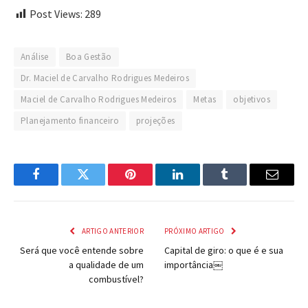
Post Views:
289
Análise
Boa Gestão
Dr. Maciel de Carvalho Rodrigues Medeiros
Maciel de Carvalho Rodrigues Medeiros
Metas
objetivos
Planejamento financeiro
projeções
Facebook
Twitter
Pinterest
LinkedIn
Tumblr
Email
ARTIGO ANTERIOR
PRÓXIMO ARTIGO
Será que você entende sobre
Capital de giro: o que é e sua
a qualidade de um
importância￼
combustível?