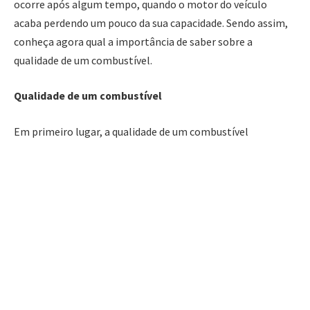
ocorre após algum tempo, quando o motor do veículo
acaba perdendo um pouco da sua capacidade. Sendo assim,
conheça agora qual a importância de saber sobre a
qualidade de um combustível.
Qualidade de um combustível
Em primeiro lugar, a qualidade de um combustível
representa uma melhor função no motor de um veículo, e
consequentemente uma maior tranquilidade para o seu
proprietário. Conforme comenta o empresário Giovani
Dadalt Crespani, há diversos tipos de produtos de energia e
escolher um que seja apropriado é a chave para o bom
funcionamento do motor durante um longo período de
tempo. Afinal, ninguém quer estragar o próprio automóvel,
não é mesmo?