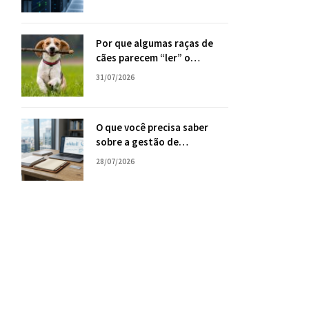
sua empresa
Por que algumas raças de
cães parecem “ler” o
comportamento humano
31/07/2026
com tanta facilidade?
O que você precisa saber
sobre a gestão de
consórcios, com Tiago Oliva
28/07/2026
Schietti