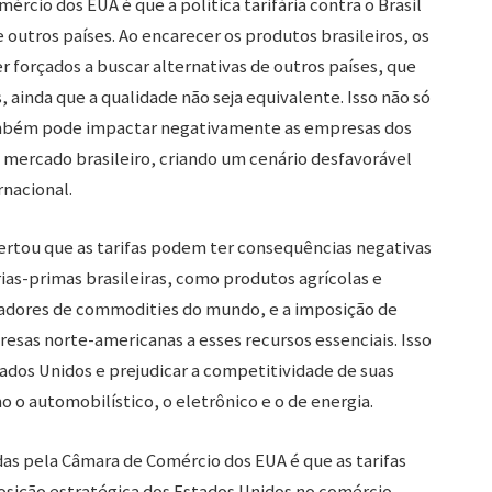
cio dos EUA é que a política tarifária contra o Brasil
outros países. Ao encarecer os produtos brasileiros, os
forçados a buscar alternativas de outros países, que
ainda que a qualidade não seja equivalente. Isso não só
também pode impactar negativamente as empresas dos
mercado brasileiro, criando um cenário desfavorável
rnacional.
rtou que as tarifas podem ter consequências negativas
as-primas brasileiras, como produtos agrícolas e
rtadores de commodities do mundo, e a imposição de
presas norte-americanas a esses recursos essenciais. Isso
ados Unidos e prejudicar a competitividade de suas
 o automobilístico, o eletrônico e o de energia.
as pela Câmara de Comércio dos EUA é que as tarifas
osição estratégica dos Estados Unidos no comércio