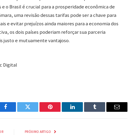
 e o Brasil é crucial para a prosperidade econômica de
mara, uma revisão dessas tarifas pode ser a chave para
iais e evitar prejuízos ainda maiores para a economia dos
va, os dois países poderiam reforçar sua parceria
 justo e mutuamente vantajoso.
 Digital
Facebook
Twitter
Pinterest
LinkedIn
Tumblr
Email
OR
PRÓXIMO ARTIGO