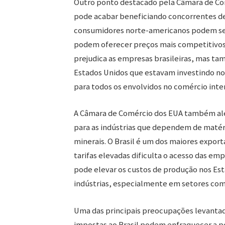
Outro ponto destacado pela Câmara de Comér
pode acabar beneficiando concorrentes de 
consumidores norte-americanos podem ser 
podem oferecer preços mais competitivos, 
prejudica as empresas brasileiras, mas 
Estados Unidos que estavam investindo no 
para todos os envolvidos no comércio inte
A Câmara de Comércio dos EUA também ale
para as indústrias que dependem de matéri
minerais. O Brasil é um dos maiores expo
tarifas elevadas dificulta o acesso das em
pode elevar os custos de produção nos Est
indústrias, especialmente em setores como
Uma das principais preocupações levantad
impostas ao Brasil podem enfraquecer a p