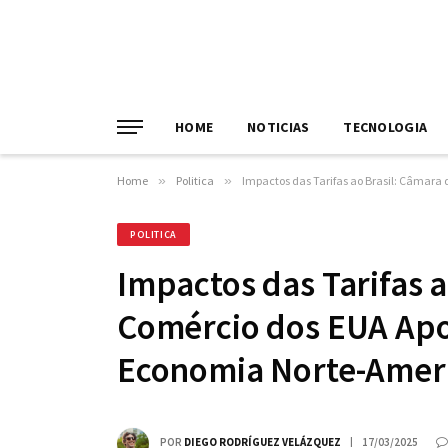
HOME
NOTICIAS
TECNOLOGIA
Home
»
Politica
»
Impactos das Tarifas ao Brasil: Câmara
POLITICA
Impactos das Tarifas a
Comércio dos EUA Apo
Economia Norte-Amer
POR
DIEGO RODRÍGUEZ VELÁZQUEZ
17/03/2025