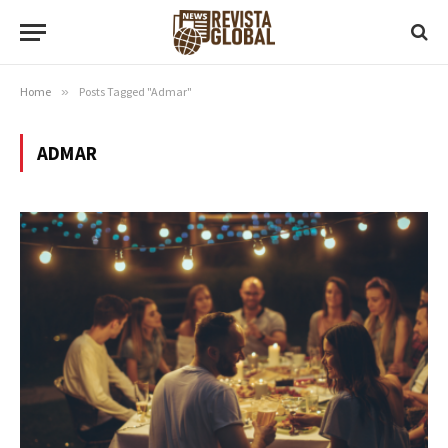
Home
»
Posts Tagged "Admar"
ADMAR