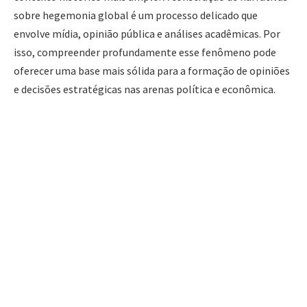
sobre hegemonia global é um processo delicado que
envolve mídia, opinião pública e análises acadêmicas. Por
isso, compreender profundamente esse fenômeno pode
oferecer uma base mais sólida para a formação de opiniões
e decisões estratégicas nas arenas política e econômica.
A Visão de Poder Global de Trump e a Crítica de Thiago
Amparo também abre espaço para uma reflexão mais
ampla sobre como o poder e a liderança são percebidos no
cenário internacional. Quando se analisa a postura de
líderes com ambições de influência global, é essencial
considerar tanto os argumentos de apoio quanto as críticas
fundamentadas. A Visão de Poder Global de Trump e a
Crítica de Thiago Amparo estimula essa reflexão ao
questionar premissas frequentemente sustentadas por
retóricas de supremacia e excepcionalismo. Sem mencionar