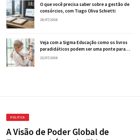
O que você precisa saber sobre a gestão de
consórcios, com Tiago Oliva Schietti
28/07/2026
Veja com a Sigma Educação como os livros
paradidáticos podem ser uma ponte para
falar de emoções e conflitos em sala de aula
23/07/2026
POLITICA
A Visão de Poder Global de