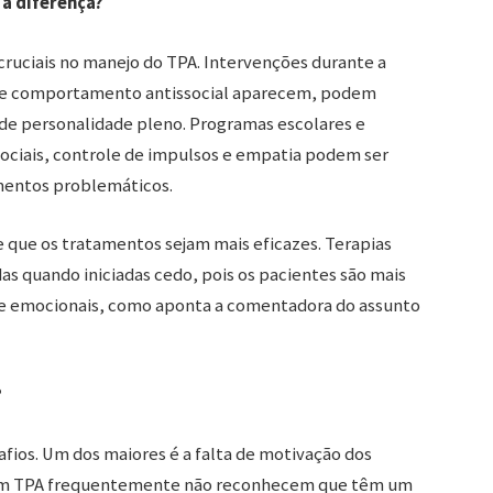
a diferença?
cruciais no manejo do TPA. Intervenções durante a
s de comportamento antissocial aparecem, podem
 de personalidade pleno. Programas escolares e
ciais, controle de impulsos e empatia podem ser
mentos problemáticos.
 que os tratamentos sejam mais eficazes. Terapias
s quando iniciadas cedo, pois os pacientes são mais
e emocionais, como aponta a comentadora do assunto
?
fios. Um dos maiores é a falta de motivação dos
 com TPA frequentemente não reconhecem que têm um