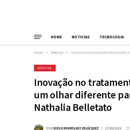
HOME
NOTICIAS
TECNOLOGIA
Home
»
Noticias
»
Inovação no tratamento de pacientes an
NOTICIAS
Inovação no tratament
um olhar diferente pa
Nathalia Belletato
POR
DIEGO RODRÍGUEZ VELÁZQUEZ
27/06/2024