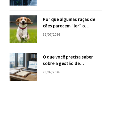
sua empresa
Por que algumas raças de
cães parecem “ler” o
comportamento humano
31/07/2026
com tanta facilidade?
O que você precisa saber
sobre a gestão de
consórcios, com Tiago Oliva
28/07/2026
Schietti