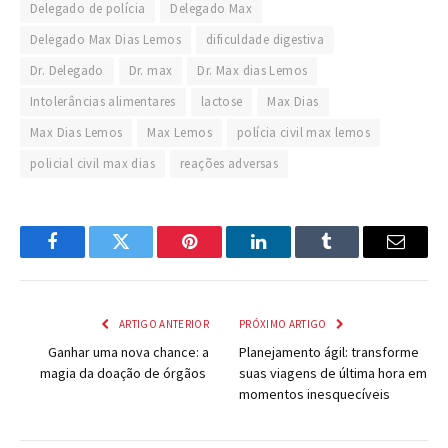
Delegado de polícia
Delegado Max
Delegado Max Dias Lemos
dificuldade digestiva
Dr. Delegado
Dr. max
Dr. Max dias Lemos
Intolerâncias alimentares
lactose
Max Dias
Max Dias Lemos
Max Lemos
polícia civil max lemos
policial civil max dias
reações adversas
Facebook
Twitter
Pinterest
LinkedIn
Tumblr
Email
ARTIGO ANTERIOR
PRÓXIMO ARTIGO
Ganhar uma nova chance: a
Planejamento ágil: transforme
magia da doação de órgãos
suas viagens de última hora em
momentos inesquecíveis