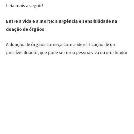
Leia mais a seguir!
Entre a vida e a morte: a urgência e sensibilidade na
doação de órgãos
A doação de órgãos começa com a identificação de um
possível doador, que pode ser uma pessoa viva ou um doador
falecido. No caso de doadores vivos, é possível doar órgãos
como rim ou parte do fígado, já que o corpo consegue
continuar funcionando com apenas um rim ou regenerar o
fígado. No entanto, a maior parte das doações ocorre após
a morte do doador, especialmente em situações de morte
cerebral, quando todos os sinais de atividade cerebral
cessam, mas os órgãos ainda estão funcionando.
Uma vez identificado um doador, os profissionais de saúde
realizam uma série de testes rigorosos para garantir que os