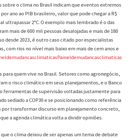
os sobre o clima no Brasil indicam que eventos extremos
 por ano ao PIB brasileiro, valor que pode chegar a R$
al ultrapassar 2°C. O exemplo mais lembrado é o das
ram mais de 600 mil pessoas desalojadas e mais de 180
o desde 2023, é outro caso citado por especialistas
s, com rios no nível mais baixo em mais de cem anos e
neldemudancasclimaticas
Paineldemudancasclimaticas
 para quem vive no Brasil. Setores como agronegócio,
oram o risco climático em seus planejamentos, e o Banco
o ferramentas de supervisão voltadas justamente para
tendo sediado a COP30 e se posicionando como referência
a por transformar discurso em planejamento concreto,
e a agenda climática volta a dividir opiniões.
ue o clima deixou de ser apenas um tema de debate