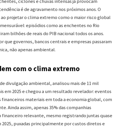
entes, ciclones e chuvas intensas já provocam
a tendência é de agravamento nos próximos anos. O
ao projetar o clima extremo como o maior risco global
 mensurável: episódios como as enchentes no Rio
iram bilhões de reais do PIB nacional todos os anos.
por que governos, bancos centrais e empresas passaram
ica, não apenas ambiental.
dem com o clima extremo
e divulgação ambiental, analisou mais de 11 mil
s em 2025 e chegou a um resultado revelador: eventos
 financeiros materiais em toda a economia global, com
ente. Ainda assim, apenas 35% das companhias
o financeiro relevante, mesmo registrando juntas quase
 2025, puxadas principalmente por custos diretos e