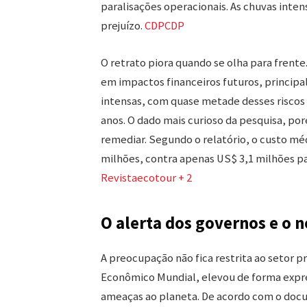
paralisações operacionais. As chuvas int
prejuízo.
CDP
CDP
O retrato piora quando se olha para frent
em impactos financeiros futuros, principa
intensas, com quase metade desses riscos 
anos. O dado mais curioso da pesquisa, p
remediar. Segundo o relatório, o custo méd
milhões, contra apenas US$ 3,1 milhões pa
Revistaecotour + 2
O alerta dos governos e o n
A preocupação não fica restrita ao setor p
Econômico Mundial, elevou de forma expre
ameaças ao planeta. De acordo com o doc