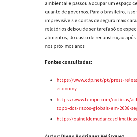
ambiental e passou a ocupar um espaço ce
quanto de governos. Para o brasileiro, isso
imprevisíveis e contas de seguro mais cara
relatórios deixou de ser tarefa só de especi
alimentos, do custo de reconstrução após 
nos próximos anos.
Fontes consultadas:
https://www.cdp.net/pt/press-relea
economy
https://www.tempo.com/noticias/ac
topo-dos-riscos-globais-em-2036-s
https://paineldemudancasclimaticas
Autor: Diego Rodríguez Velázquez