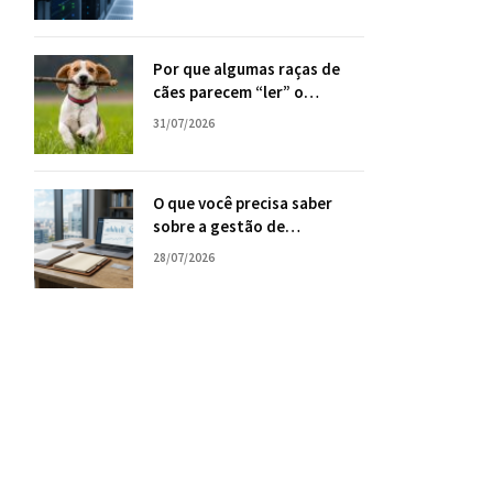
sua empresa
Por que algumas raças de
cães parecem “ler” o
comportamento humano
31/07/2026
com tanta facilidade?
O que você precisa saber
sobre a gestão de
consórcios, com Tiago Oliva
28/07/2026
Schietti