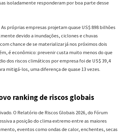
ensas isoladamente responderam por boa parte desse
e. As próprias empresas projetam quase US$ 898 bilhões
lmente devido a inundações, ciclones e chuvas
com chance de se materializar já nos próximos dois
orém, é econômico: prevenir custa muito menos do que
io dos riscos climáticos por empresa foi de US$ 39,4
ra mitigá-los, uma diferença de quase 13 vezes.
ovo ranking de riscos globais
rivado. O Relatório de Riscos Globais 2026, do Fórum
ssiva a posição do clima extremo entre as maiores
umento, eventos como ondas de calor, enchentes, secas