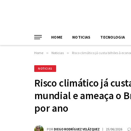
HOME
NOTICIAS
TECNOLOGIA
Home
»
Noticias
»
Risco climático já custa bilhões à econ
NOTICIAS
Risco climático já cus
mundial e ameaça o Br
por ano
POR
DIEGO RODRÍGUEZ VELÁZQUEZ
25/06/2026