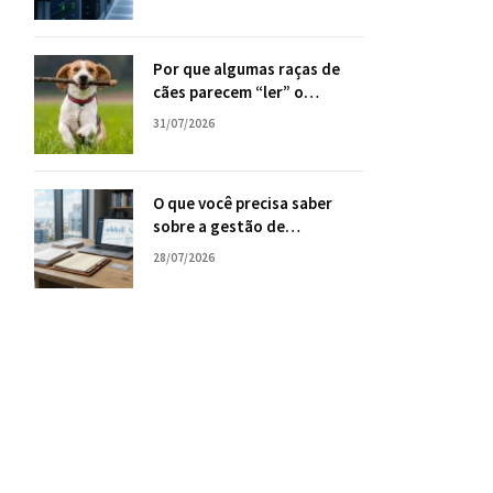
sua empresa
Por que algumas raças de
cães parecem “ler” o
comportamento humano
31/07/2026
com tanta facilidade?
O que você precisa saber
sobre a gestão de
consórcios, com Tiago Oliva
28/07/2026
Schietti